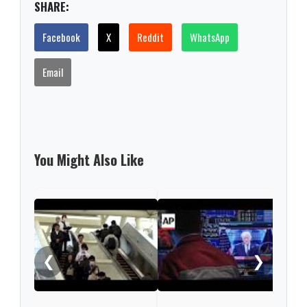
SHARE:
Facebook
X
Reddit
WhatsApp
Email
You Might Also Like
Nint
rise
from
❮
❯