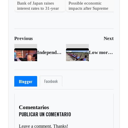
Bank of Japan raises
Possible economic
interest rates to 31-year
impacts after Supreme
high
Court strikes down
Trump's tariffs
Previous
Next
Independent Russian paper is shut down by court
Low morale and exhaustion: Problems of Russian occupiers on Ukraine
Facebook
Blogger
Comentarios
PUBLICAR UN COMENTARIO
Leave a comment. Thanks!