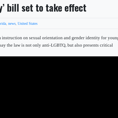
y’ bill set to take effect
rida
,
news
,
United States
m instruction on sexual orientation and gender identity for youn
s say the law is not only anti-LGBTQ, but also presents critical