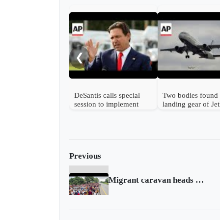
❮
DeSantis calls special
Two bodies found 
session to implement
landing gear of Je
Trump's immigration
plane at Florida ai
policies
Previous
Migrant caravan heads north from southern Mexico