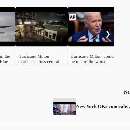
Tro
sla
cat
❯
for
in the
Hurricane Milton
Hurricane Milton 'could
tBlue
marches across central
be one of the worst
rport
Florida, destroying
storms in 100 years in
homes
Florida,' Biden says
Ne
New York OKs concealed gun 