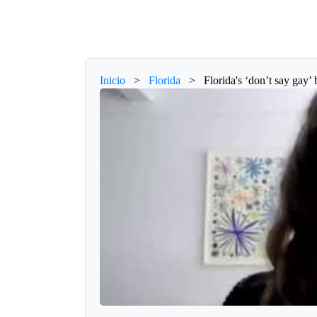
Inicio
>
Florida
>
Florida's ‘don’t say gay’ b