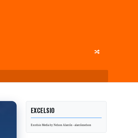
EXCELSIO
Excelsio Media by Nelson Alarcón - alarcónnelson