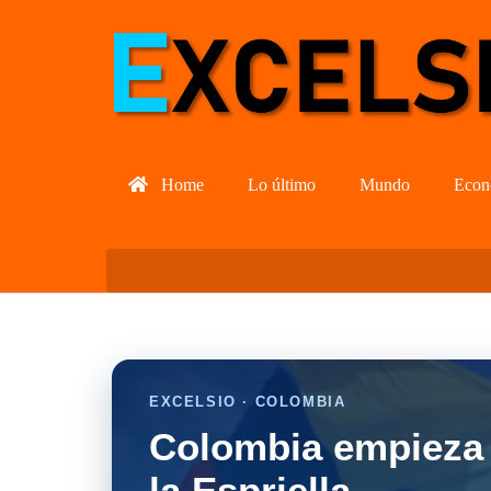
Home
Lo último
Mundo
Econ
EXCELSIO · COLOMBIA
Colombia empieza 
la Espriella