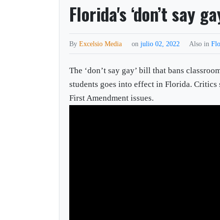
Florida's ‘don’t say ga
By
Excelsio Media
on
julio 02, 2022
Also in
Flo
The ‘don’t say gay’ bill that bans classroo
students goes into effect in Florida. Critic
First Amendment issues.