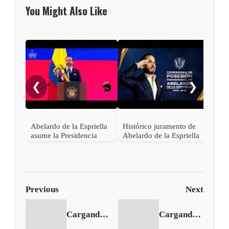
You Might Also Like
"¡Ce
noch
❮
❯
Abelardo de la Espriella
Histórico juramento de
asume la Presidencia
Abelardo de la Espriella
desde una base militar de
en Cali, el inicio de la
Cali
"Patria Milagro"
Previous
Next
Cargando anterior...
Cargando siguiente...