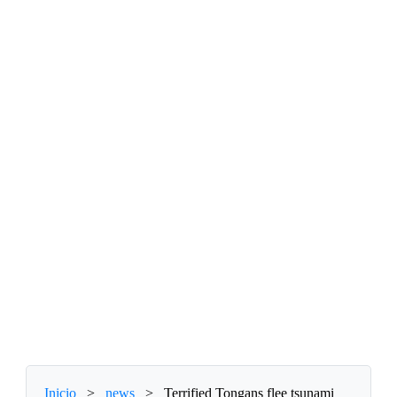
Inicio
>
news
>
Terrified Tongans flee tsunami