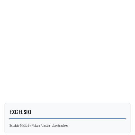
EXCELSIO
Excelsio Media by Nelson Alarcón - alarcónnelson