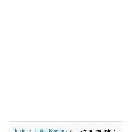
Inicio
>
United Kingdom
>
Liverpool explosion: