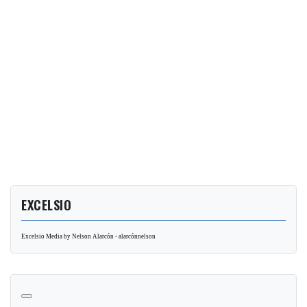
EXCELSIO
Excelsio Media by Nelson Alarcón - alarcónnelson