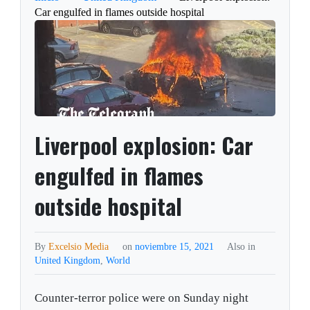
Car engulfed in flames outside hospital
Liverpool explosion: Car
engulfed in flames
outside hospital
By
Excelsio Media
on
noviembre 15, 2021
Also in
United Kingdom
,
World
Counter-terror police were on Sunday night