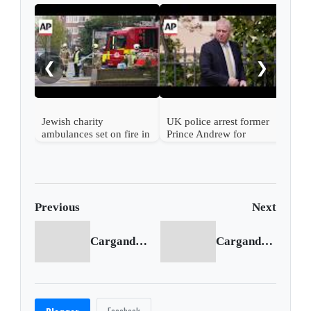
Star
Gree
‘com
❮
❯
Jewish charity
UK police arrest former
ambulances set on fire in
Prince Andrew for
London
misconduct in public
office
Previous
Next
Cargando anterior...
Cargando siguiente...