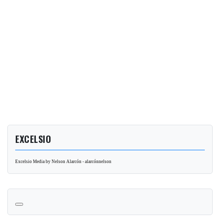
EXCELSIO
Excelsio Media by Nelson Alarcón - alarcónnelson