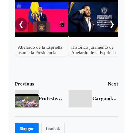
"¡Ce
noch
❮
❯
Abelardo de la Espriella
Histórico juramento de
asume la Presidencia
Abelardo de la Espriella
desde una base militar de
en Cali, el inicio de la
Cali
"Patria Milagro"
Previous
Next
Protesters march in Glasgow as climate talks continue
Cargando siguiente...
Facebook
Blogger