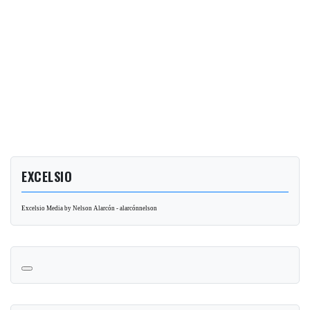
EXCELSIO
Excelsio Media by Nelson Alarcón - alarcónnelson