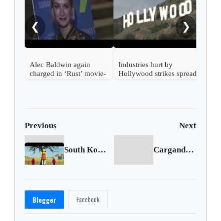
by n
❮
❯
Alec Baldwin again
Industries hurt by
charged in ‘Rust’ movie-
Hollywood strikes spread
set shooting
beyond entertainment
Previous
Next
South Korean series ‘Squid Game’ scores global success
Cargando siguiente...
Facebook
Blogger