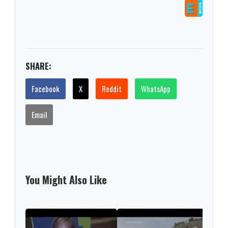
SHARE:
Facebook
X
Reddit
WhatsApp
Email
You Might Also Like
Kevi