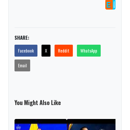
SHARE:
Facebook
X
Reddit
WhatsApp
Email
You Might Also Like
"¡Ce