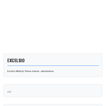
EXCELSIO
Excelsio Media by Nelson Alarcón - alarcónnelson