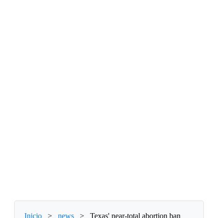
Inicio
>
news
>
Texas' near-total abortion ban