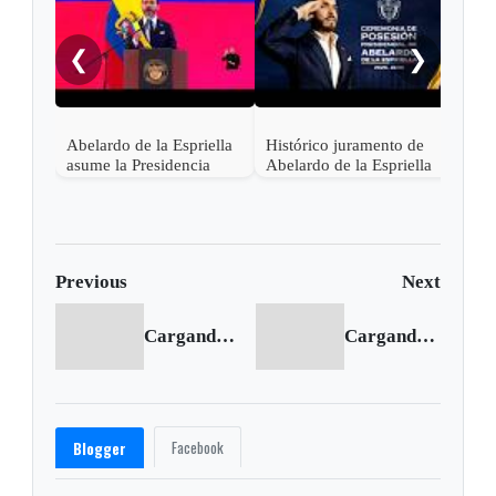
noch
❮
❯
Abelardo de la Espriella
Histórico juramento de
asume la Presidencia
Abelardo de la Espriella
desde una base militar de
en Cali, el inicio de la
Cali
"Patria Milagro"
Previous
Next
Cargando anterior...
Cargando siguiente...
Facebook
Blogger