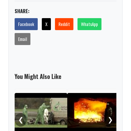
SHARE:
Facebook
X
Reddit
WhatsApp
Email
You Might Also Like
Seve
as c
afte
❮
❯
gar