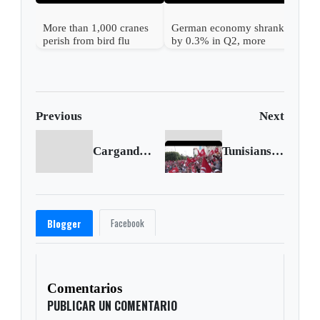
More than 1,000 cranes
German economy shrank
perish from bird flu
by 0.3% in Q2, more
outbreak in Germany
than expected
Previous
Next
Cargando anterior...
Tunisians protest against president's power grab
Facebook
Blogger
Comentarios
PUBLICAR UN COMENTARIO