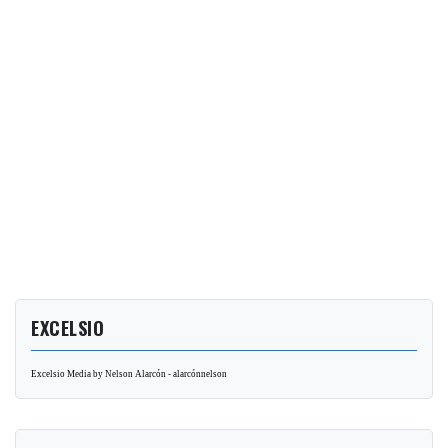
EXCELSIO
Excelsio Media by Nelson Alarcón - alarcónnelson