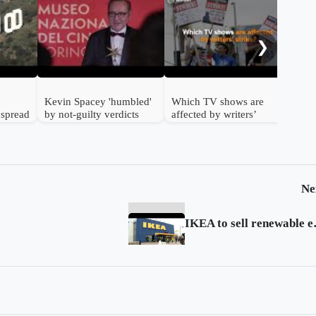
Gwy
she
acc
❯
Kevin Spacey 'humbled'
Which TV shows are
 spread
by not-guilty verdicts
affected by writers’
ent
strike?
Ne
IKEA to se