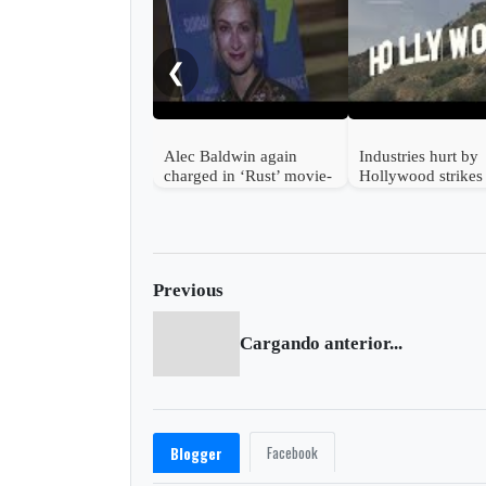
❮
Alec Baldwin again
Industries hurt by
charged in ‘Rust’ movie-
Hollywood strikes
set shooting
beyond entertainm
Previous
Cargando anterior...
Facebook
Blogger