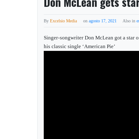
Don McLean gets star
By
Excelsio Media
on
agosto 17, 2021
Also in
e
Singer-songwriter Don McLean got a star o
his classic single ‘American Pie’