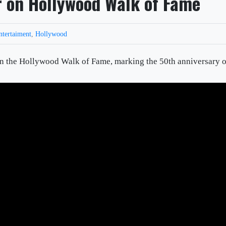
 on Hollywood Walk of Fame
ntertaiment
,
Hollywood
n the Hollywood Walk of Fame, marking the 50th anniversary o