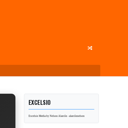
EXCELSIO
Excelsio Media by Nelson Alarcón - alarcónnelson