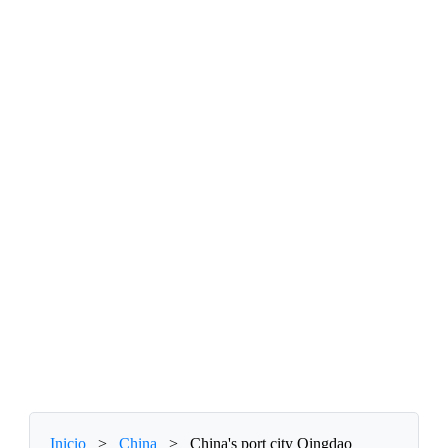
Inicio
>
China
>
China's port city Qingdao