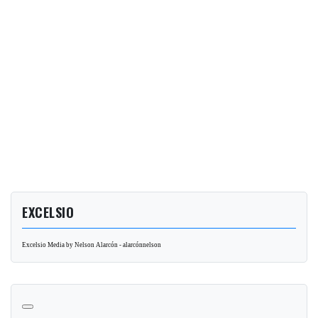
EXCELSIO
Excelsio Media by Nelson Alarcón - alarcónnelson