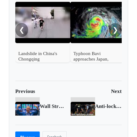
EE. 
tecn
Ali
❮
❯
en s
Landslide in China's
Typhoon Bavi
Chongqing
approaches Japan,
Taiwan and China
Previous
Next
Wall Street closes at record highs
Anti-lockdown protest turns violent in Sydney