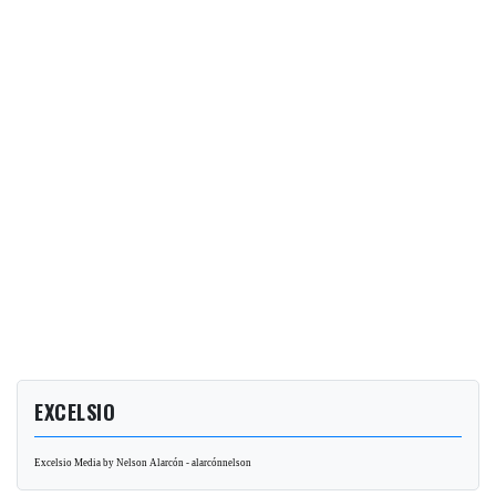
EXCELSIO
Excelsio Media by Nelson Alarcón - alarcónnelson