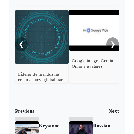
Ope
Live
gene
conv
natu
❮
❯
Google integra Gemini
Omni y avatares
personales en Google
Líderes de la industria
Vids para facilitar la
crean alianza global para
creación de videos con
reforzar la seguridad de
IA
la inteligencia artificial
abierta
Previous
Next
Keystone XL pipeline officially canceled
Russian court outlaws Alexei Navalny's allies