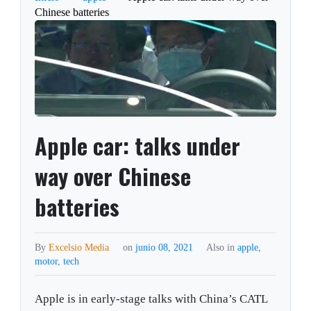
Chinese batteries
Apple car: talks under
way over Chinese
batteries
By
Excelsio Media
on
junio 08, 2021
Also in
apple
,
motor
,
tech
Apple is in early-stage talks with China’s CATL