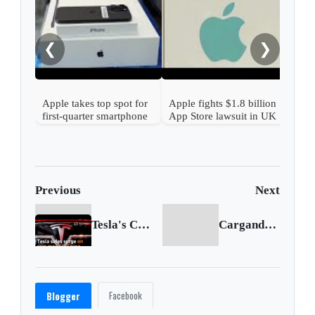
Appl
on A
❮
❯
Apple takes top spot for
Apple fights $1.8 billion
first-quarter smartphone
App Store lawsuit in UK
sales, data shows
class action
Previous
Next
Tesla's China-made vehicle sales surge 29% in May
Cargando siguiente...
Facebook
Blogger