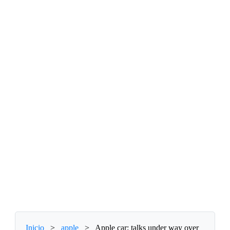
Inicio
>
apple
>
Apple car: talks under way over