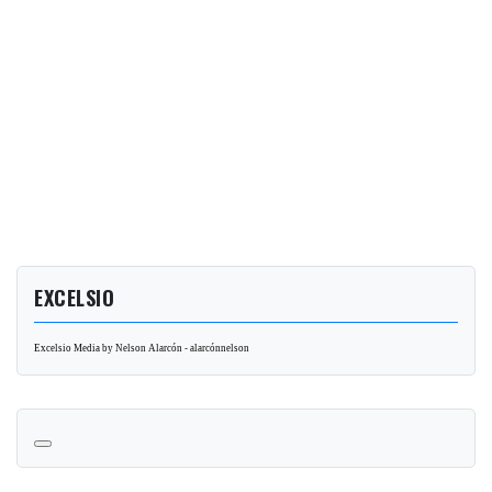
EXCELSIO
Excelsio Media by Nelson Alarcón - alarcónnelson