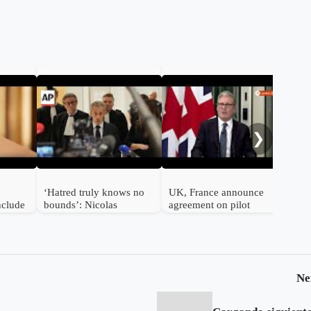
Clas
cel
tea
❯
Cha
turn
‘Hatred truly knows no
UK, France announce
nclude
bounds’: Nicolas
agreement on pilot
nd
Sarkozy reacts to 5-year
migrant returns program
jail sentence
Ne