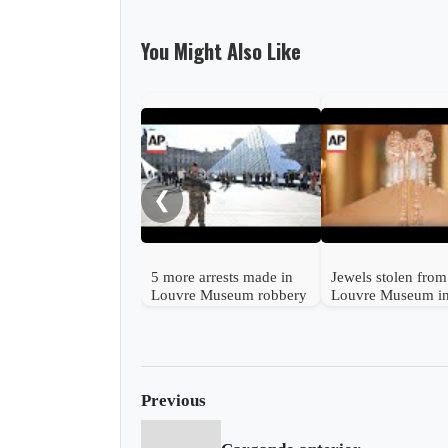
You Might Also Like
❮
5 more arrests made in
Jewels stolen from
Louvre Museum robbery
Louvre Museum i
imperial crowns a
necklaces
Previous