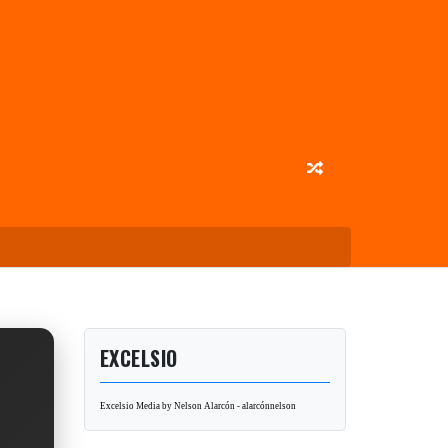
EXCELSIO
Excelsio Media by Nelson Alarcón - alarcónnelson