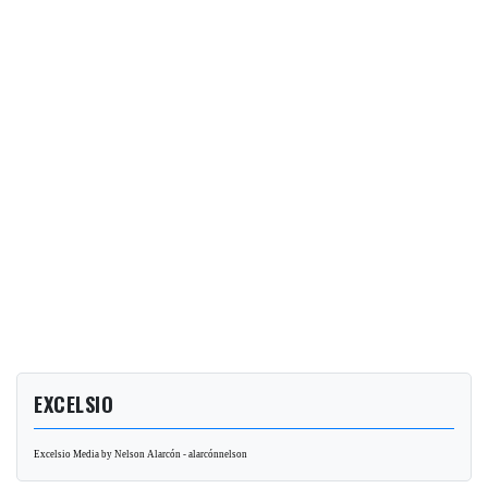
EXCELSIO
Excelsio Media by Nelson Alarcón - alarcónnelson