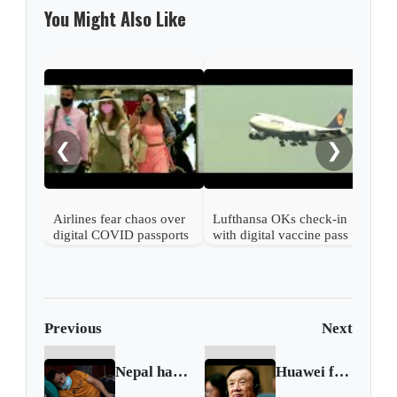
You Might Also Like
Emir
will
they
❮
❯
com
Airlines fear chaos over
Lufthansa OKs check-in
digital COVID passports
with digital vaccine pass
Previous
Next
Nepal has highest Covid transmission rate in world
Huawei founder urges shift to software to counter U.S. sanctions