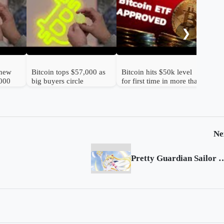
Big
to b
❯
 new
Bitcoin tops $57,000 as
Bitcoin hits $50k level
,000
big buyers circle
for first time in more than
two years
Ne
Pretty Guardian Sailor Moon E