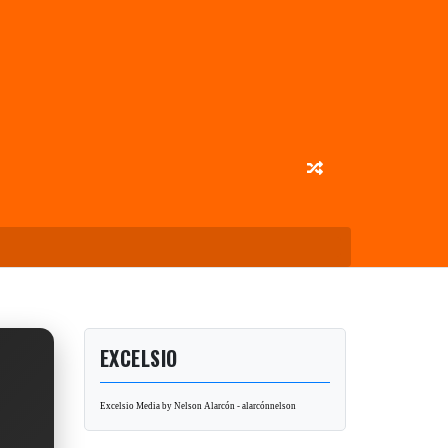
EXCELSIO
Excelsio Media by Nelson Alarcón - alarcónnelson