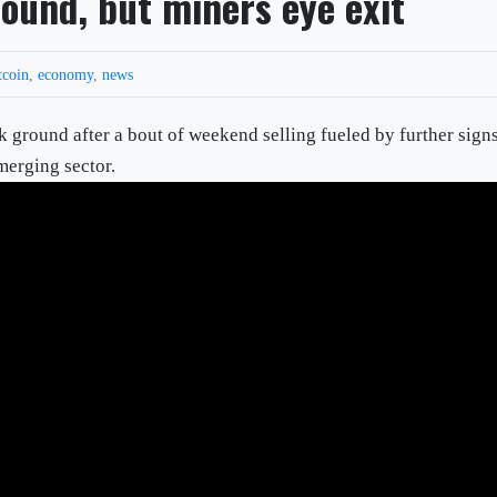
round, but miners eye exit
tcoin
,
economy
,
news
 ground after a bout of weekend selling fueled by further sign
merging sector.