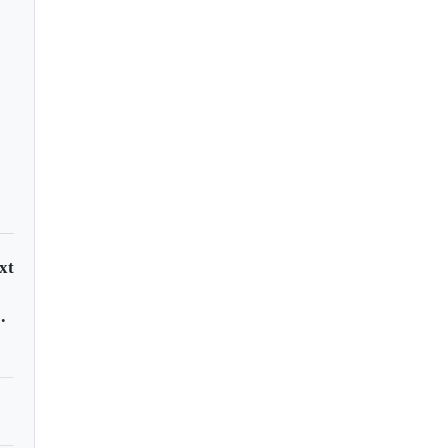
 investors edge back
itcoin
xt
ternal on Netflix