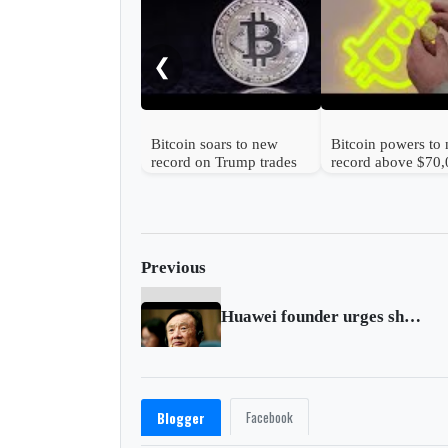
❮
Bitcoin soars to new
Bitcoin powers to
record on Trump trades
record above $70
Previous
Huawei founder urges shift to software to counter U.S. sanctions
Facebook
Blogger