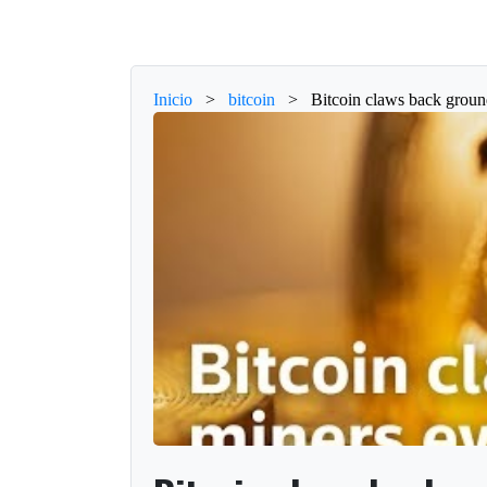
Inicio
>
bitcoin
>
Bitcoin claws back ground