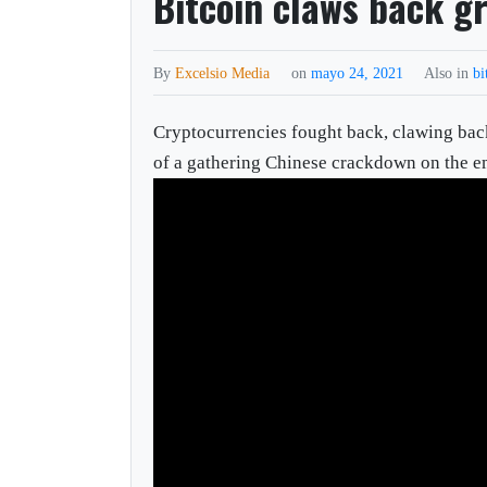
Bitcoin claws back g
By
Excelsio Media
on
mayo 24, 2021
Also in
bi
Cryptocurrencies fought back, clawing back
of a gathering Chinese crackdown on the e