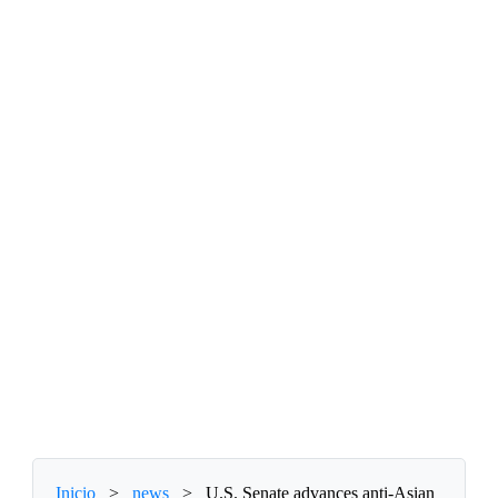
Inicio
>
news
>
U.S. Senate advances anti-Asian