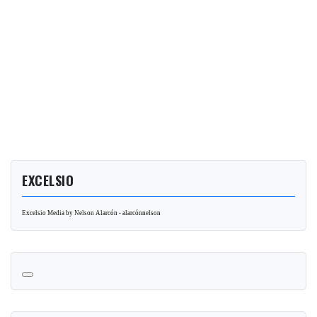
EXCELSIO
Excelsio Media by Nelson Alarcón - alarcónnelson