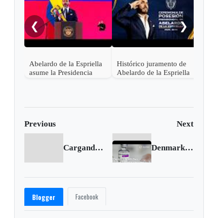
noch
❮
❯
Abelardo de la Espriella
Histórico juramento de
asume la Presidencia
Abelardo de la Espriella
desde una base militar de
en Cali, el inicio de la
Cali
"Patria Milagro"
Previous
Next
Cargando anterior...
Denmark ditches AstraZeneca's COVID-19 vaccine
Facebook
Blogger