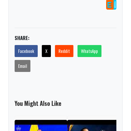
SHARE:
Facebook
X
Reddit
WhatsApp
Email
You Might Also Like
"¡Ce