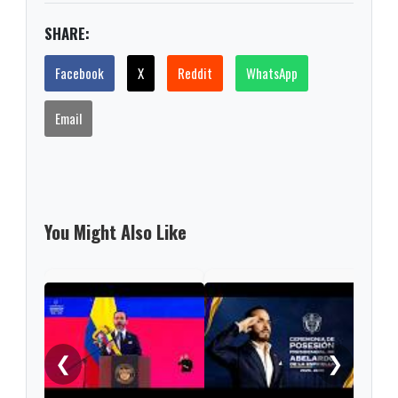
SHARE:
Facebook
X
Reddit
WhatsApp
Email
You Might Also Like
"¡Ce
noch
❮
❯