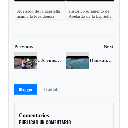
Abelardo de la Espriella
Histórico juramento de
asume la Presidencia
Abelardo de la Espriella
desde una base militar de
en Cali, el inicio de la
Cali
"Patria Milagro"
Previous
Next
U.S. considering cash payments to stem migration
Thousands of jellyfish float into Italian harbor
Facebook
Blogger
Comentarios
PUBLICAR UN COMENTARIO