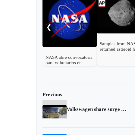
❮
Samples from NA
returned asteroid 
ingredients of life
NASA abre convocatoria
watery world
para voluntarios en
misión simulada de un
año a la Luna y Marte
Previous
Volkswagen share surge tweaks regulator interest