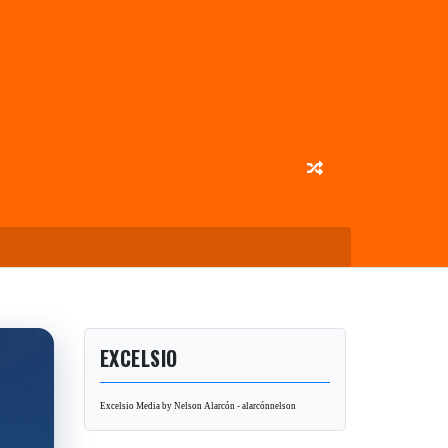
EXCELSIO
Excelsio Media by Nelson Alarcón - alarcónnelson