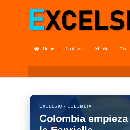
Home
Lo último
Mundo
Econ
EXCELSIO · COLOMBIA
Colombia empieza 
la Espriella