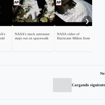
NAS
C. 
Ret
Sta
❯
SA's
NASA's stuck astronaut
NASA video of
hold
steps out on spacewalk
Hurricane Milton from
 from
after 7 months in orbit
space as it nears Florida
Ne
Cargando siguiente.