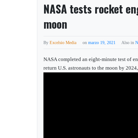
NASA tests rocket en
moon
By
Excelsio Media
on
marzo 19, 2021
Also in
N
NASA completed an eight-minute test of eng
return U.S. astronauts to the moon by 2024,