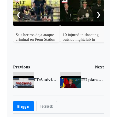
wom
to d
❮
❯
trai
Seis heriros deja ataque
10 injured in shooting
criminal en Penn Station
outside nightclub in
de Nueva York
Queens, New York,
NYPD says
Previous
Next
FDA advisory panel recommends approval of Moderna's COVID-19 vaccine
EU plans to start vaccinations on December 27
Facebook
Blogger