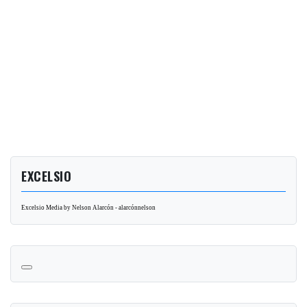
EXCELSIO
Excelsio Media by Nelson Alarcón - alarcónnelson