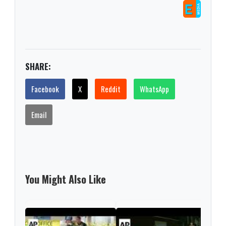
SHARE:
Facebook
X
Reddit
WhatsApp
Email
You Might Also Like
New 