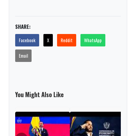
SHARE:
Facebook
X
Reddit
WhatsApp
Email
You Might Also Like
"¡Ce
noch