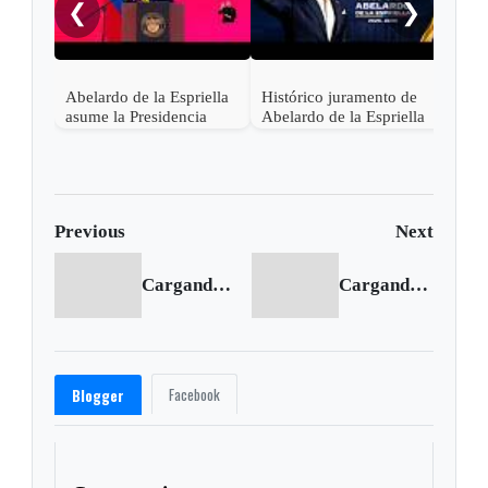
❮
❯
Abelardo de la Espriella
Histórico juramento de
asume la Presidencia
Abelardo de la Espriella
desde una base militar de
en Cali, el inicio de la
Cali
"Patria Milagro"
Previous
Next
Cargando anterior...
Cargando siguiente...
Facebook
Blogger