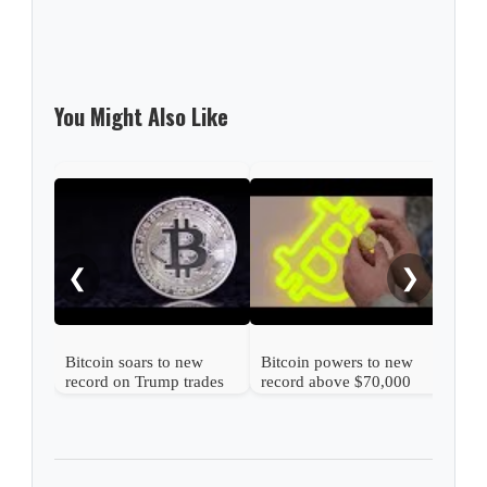
You Might Also Like
Bitc
big 
❮
❯
Bitcoin soars to new
Bitcoin powers to new
record on Trump trades
record above $70,000