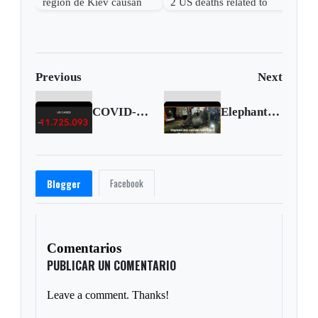
región de Kiev causan
2 US deaths related to
más de una docena de
cyclospora
muertos y desatan graves
incendios
Previous
Next
COVID-19 figures in the United States (Nov. 20 2020)
Elephant rescued from well after 14-hour operation
Facebook
Blogger
Comentarios
PUBLICAR UN COMENTARIO
Leave a comment. Thanks!