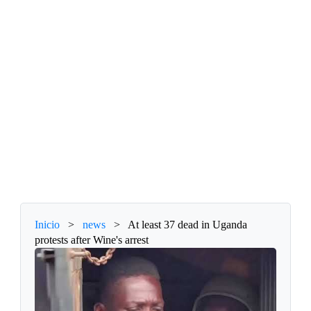
Inicio
>
news
>
At least 37 dead in Uganda
protests after Wine's arrest