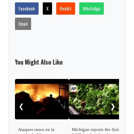
Facebook
X
Reddit
WhatsApp
Email
You Might Also Like
Caso
EE. 
punt
❮
❯
años
la v
Ataques rusos en la
Michigan reports the first