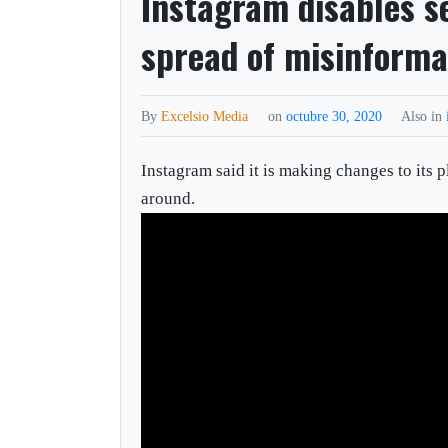
Instagram disables s
spread of misinforma
By
Excelsio Media
on
octubre 30, 2020
Also in
Instagram said it is making changes to its 
around.