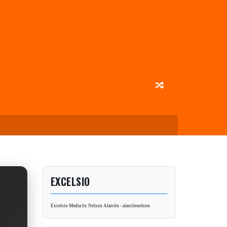
EXCELSIO
Excelsio Media by Nelson Alarcón - alarcónnelson