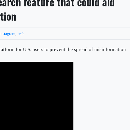
earch feature that could aid
tion
instagram
,
tech
platform for U.S. users to prevent the spread of misinformation