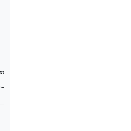
xt
..