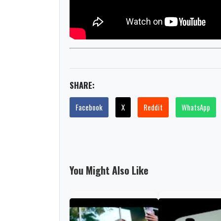
SHARE:
Facebook
X
Reddit
WhatsApp
You Might Also Like