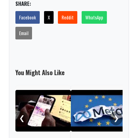
SHARE:
Facebook
X
Reddit
WhatsApp
Email
You Might Also Like
Goog
ad d
UK 
❮
❯