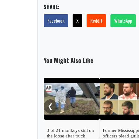
SHARE:
Facebook
X
Reddit
WhatsApp
You Might Also Like
❮
3 of 21 monkeys still on
Former Mississipp
the loose after truck
officers plead guil