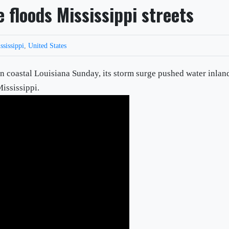
 floods Mississippi streets
ssissippi
,
United States
in coastal Louisiana Sunday, its storm surge pushed water inlan
ississippi.