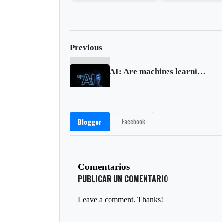
overturns in Mississippi
racist assault
Previous
AI: Are machines learning to be racist?
Facebook
Blogger
Comentarios
PUBLICAR UN COMENTARIO
Leave a comment. Thanks!