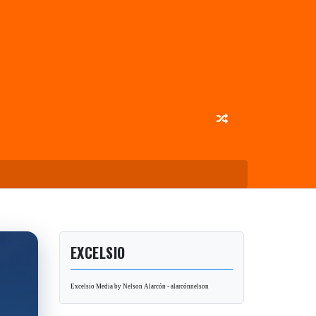
EXCELSIO
Excelsio Media by Nelson Alarcón - alarcónnelson