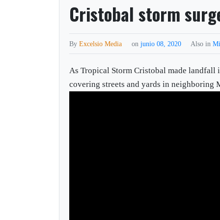
Cristobal storm surge
By
Excelsio Media
on
junio 08, 2020
Also in
Mi
As Tropical Storm Cristobal made landfall 
covering streets and yards in neighboring M