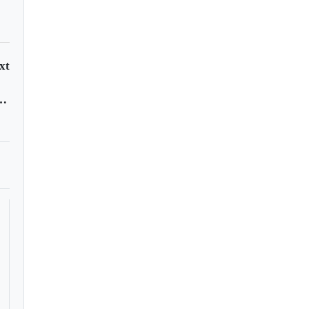
xt
d in sham trials at Xinjiang camps