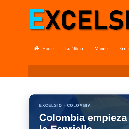
Home
Lo último
Mundo
Econ
EXCELSIO · COLOMBIA
Colombia empieza 
la Espriella