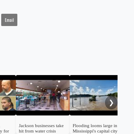
Email
Ida
int
flo
❯
i
Jackson businesses take
Flooding looms large in
ty for
hit from water crisis
Mississippi's capital city