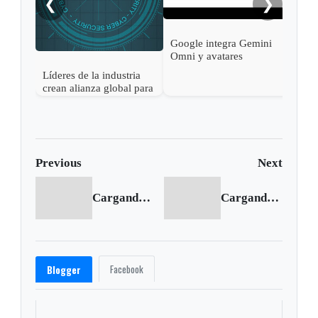
❮
❯
Google integra Gemini
Omni y avatares
personales en Google
Líderes de la industria
Vids para facilitar la
crean alianza global para
creación de videos con
reforzar la seguridad de
IA
la inteligencia artificial
abierta
Previous
Next
Cargando anterior...
Cargando siguiente...
Facebook
Blogger