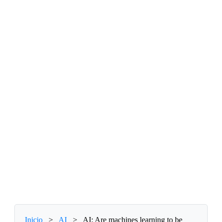
Inicio
>
AI
>
AI: Are machines learning to be