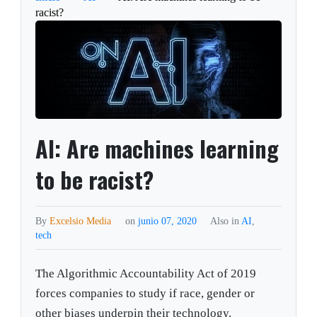
racist?
AI: Are machines learning
to be racist?
By
Excelsio Media
on
junio 07, 2020
Also in
AI
,
tech
The Algorithmic Accountability Act of 2019
forces companies to study if race, gender or
other biases underpin their technology.