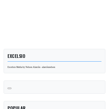
EXCELSIO
Excelsio Media by Nelson Alarcón - alarcónnelson
POPULAR