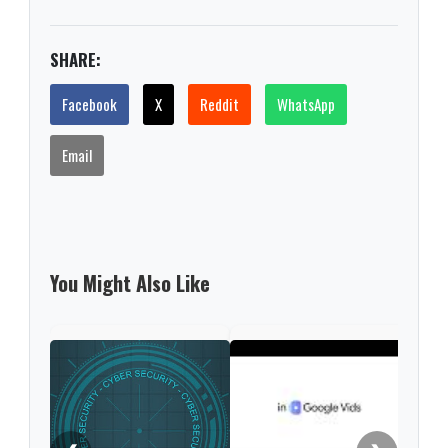
SHARE:
Facebook
X
Reddit
WhatsApp
Email
You Might Also Like
Ope
Live
gene
conv
natu