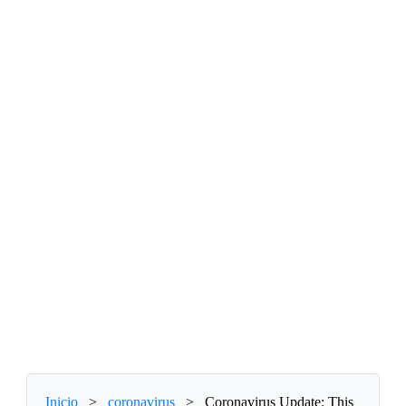
Inicio
>
coronavirus
>
Coronavirus Update: This