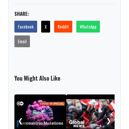
SHARE:
Facebook
X
Reddit
WhatsApp
Email
You Might Also Like
Sec
tran
coro
❮
❯
UK