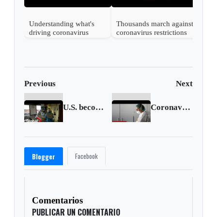
Understanding what's
Thousands march against
driving coronavirus
coronavirus restrictions
mutations
in Vienna
Previous
Next
U.S. becomes global epicentre of COVID-19
Coronavirus: Italy deaths climb above 10,000
Facebook
Blogger
Comentarios
PUBLICAR UN COMENTARIO