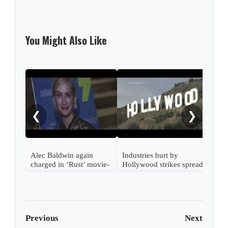
You Might Also Like
Kevi
by n
❮
❯
Alec Baldwin again
Industries hurt by
charged in ‘Rust’ movie-
Hollywood strikes spread
set shooting
beyond entertainment
Previous
Next