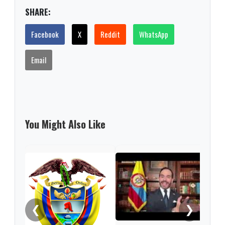
SHARE:
Facebook
X
Reddit
WhatsApp
Email
You Might Also Like
Pres
Espr
empa
Petr
❮
❯