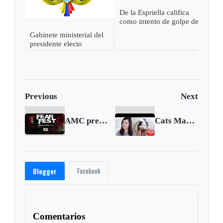
De la Espriella califica
como intento de golpe de
estado las acciones de
Gabinete ministerial del
Petro para desconocer su
presidente electo
victoria
Abelardo de la Espriella
Previous
Next
AMC presenta su especial “Fear Fest”
Cats May Like Their Owners as Much as Dogs
Facebook
Blogger
Comentarios