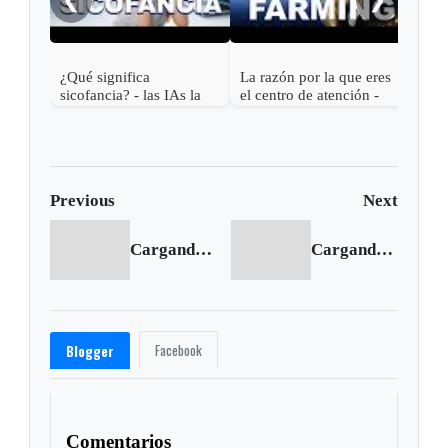
¿Qué significa
La razón por la que eres
sicofancia? - las IAs la
el centro de atención -
usan contigo
¿Qué significa Aura
farming?
Previous
Next
Cargando anterior...
Cargando siguiente...
Facebook
Blogger
Comentarios