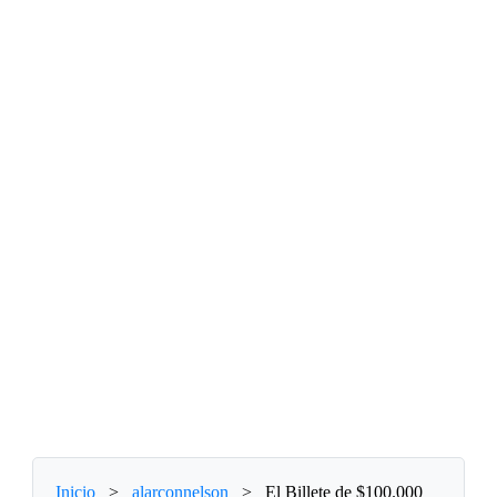
Inicio
>
alarconnelson
>
El Billete de $100.000