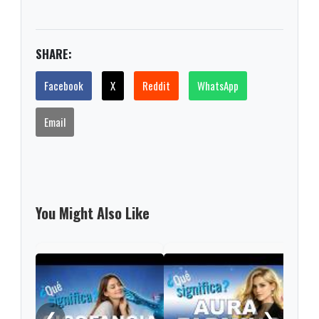
SHARE:
Facebook
X
Reddit
WhatsApp
Email
You Might Also Like
Las 
Roma
en e
❮
❯