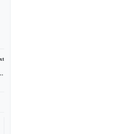
xt
l latín y su significado