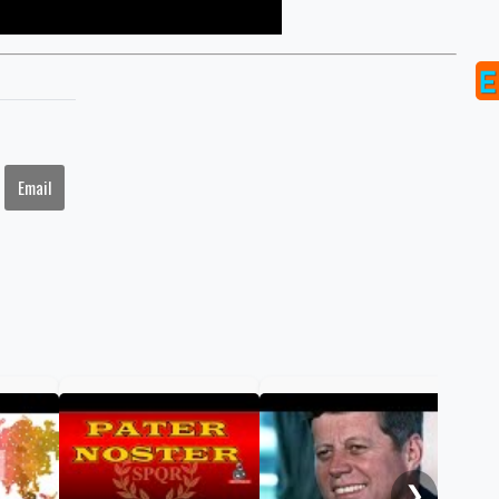
Email
New
BAN
❯