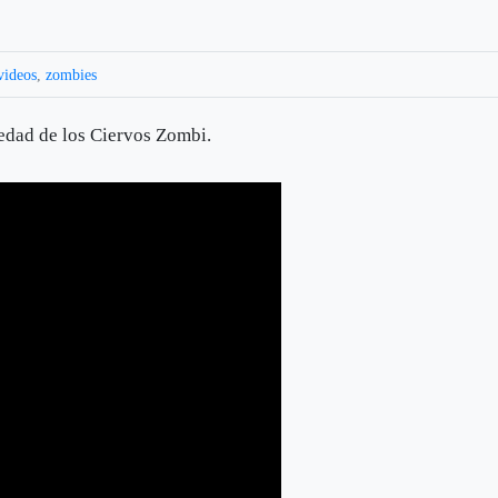
videos
,
zombies
medad de los Ciervos Zombi.