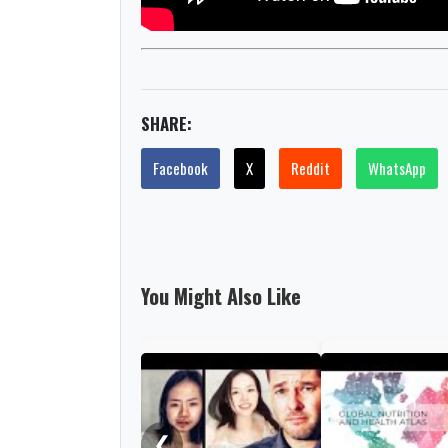
SHARE:
Facebook
X
Reddit
WhatsApp
You Might Also Like
❮