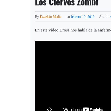
Los Ciervos Zombi
By
Excelsio Media
on
febrero 19, 2019
Also in
En este video Dross nos habla de la enfer