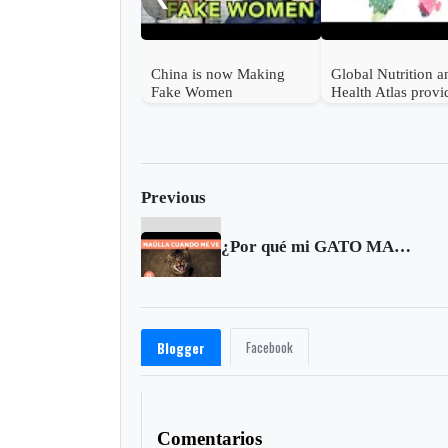
China is now Making
Global Nutrition a
Fake Women
Health Atlas provi
World diet−related
data
Previous
¿Por qué mi GATO MAÚLLA cuando me ve?
Facebook
Blogger
Comentarios