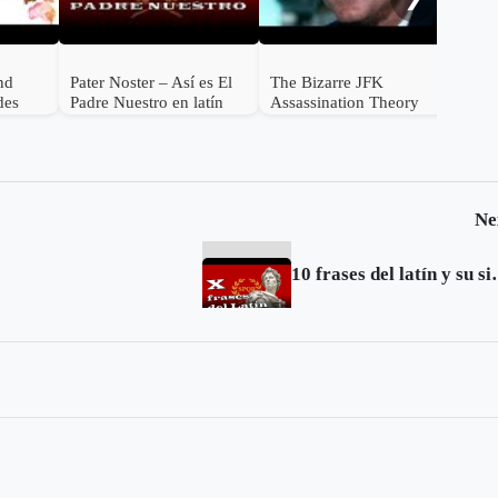
nd
Pater Noster – Así es El
The Bizarre JFK
des
Padre Nuestro en latín
Assassination Theory
 health
That Trump Believes
Ne
10 frases de