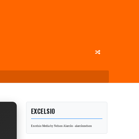
EXCELSIO
Excelsio Media by Nelson Alarcón - alarcónnelson