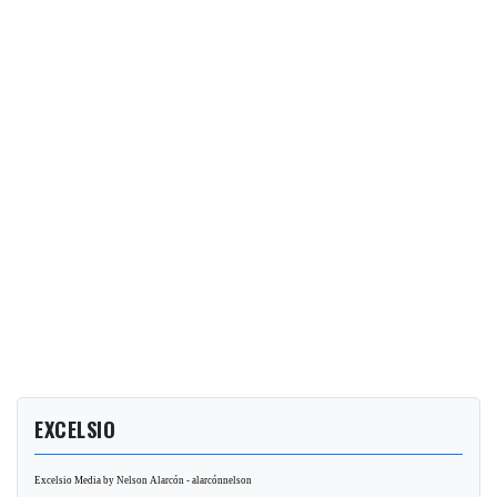
EXCELSIO
Excelsio Media by Nelson Alarcón - alarcónnelson