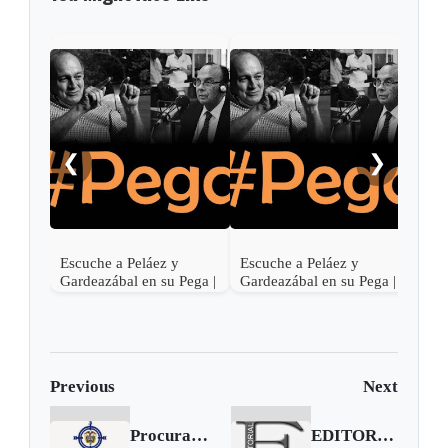
❮
❯
Escuche a Peláez y
Escuche a Peláez y
Escu
Gardeazábal en su Pega |
Gardeazábal en su Pega |
Gard
Junio 30 de 2017
Junio 29 de 2017
Juni
Previous
Next
Procuraduría abrirá indagación al subsecretario del Senado que fingió agresión
EDITORIAL | ¿Santos permite por decreto que las Farc "laven" sus activos?