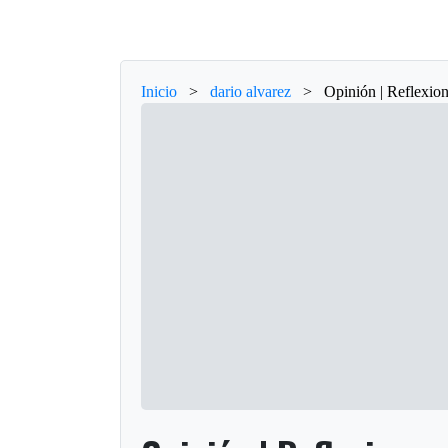
Inicio
>
dario alvarez
>
Opinión | Reflexion