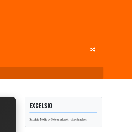
EXCELSIO
Excelsio Media by Nelson Alarcón - alarcónnelson