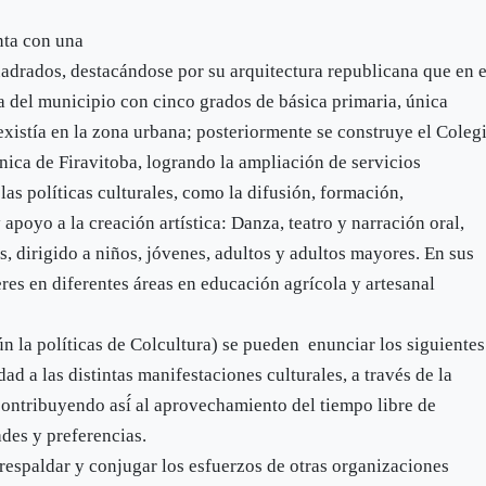
nta con una
adrados, destacándose por su arquitectura republicana que en e
ia del municipio con cinco grados de básica primaria, única
existía en la zona urbana; posteriormente se construye el Coleg
nica de Firavitoba, logrando la ampliación de servicios
as políticas culturales, como la difusión, formación,
apoyo a la creación artística: Danza, teatro y narración oral,
ras, dirigido a niños, jóvenes, adultos y adultos mayores. En sus
eres en diferentes áreas en educación agrícola y artesanal
ún la políticas de Colcultura) se pueden enunciar los siguientes
a las distintas manifestaciones culturales, a través de la
 contribuyendo así́ al aprovechamiento del tiempo libre de
ades y preferencias.
spaldar y conjugar los esfuerzos de otras organizaciones