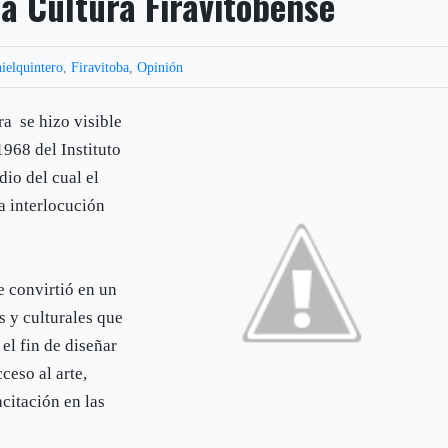
la Cultura Firavitobense
ielquintero
,
Firavitoba
,
Opinión
ra se hizo visible
1968 del Instituto
io del cual el
a interlocución
e convirtió en un
s y culturales que
 el fin de diseñar
cceso al arte,
citación en las