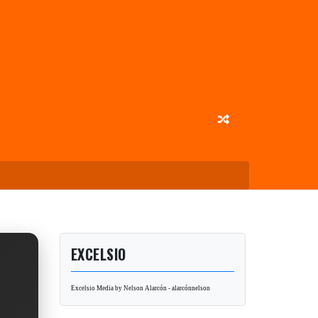
EXCELSIO
Excelsio Media by Nelson Alarcón - alarcónnelson