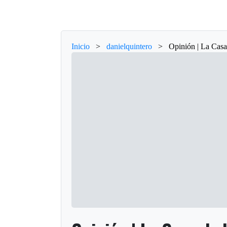
Inicio
>
danielquintero
>
Opinión | La Casa