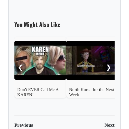
You Might Also Like
The
Cor
❮
❯
Don't EVER Call Me A
North Korea for the Next
KAREN!
Week
Previous
Next