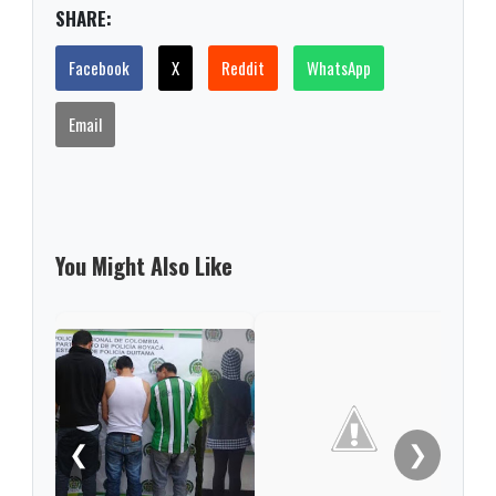
SHARE:
Facebook
X
Reddit
WhatsApp
Email
You Might Also Like
En T
ban
Apa
❮
❯