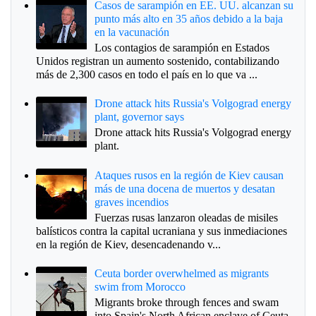
Casos de sarampión en EE. UU. alcanzan su
punto más alto en 35 años debido a la baja
en la vacunación
Los contagios de sarampión en Estados
Unidos registran un aumento sostenido, contabilizando
más de 2,300 casos en todo el país en lo que va ...
Drone attack hits Russia's Volgograd energy
plant, governor says
Drone attack hits Russia's Volgograd energy
plant.
Ataques rusos en la región de Kiev causan
más de una docena de muertos y desatan
graves incendios
Fuerzas rusas lanzaron oleadas de misiles
balísticos contra la capital ucraniana y sus inmediaciones
en la región de Kiev, desencadenando v...
Ceuta border overwhelmed as migrants
swim from Morocco
Migrants broke through fences and swam
into Spain's North African enclave of Ceuta