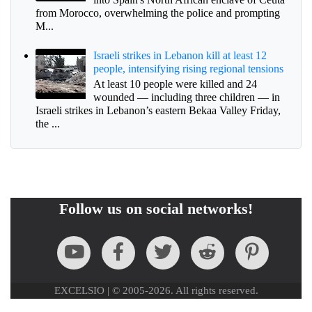
from Morocco, overwhelming the police and prompting
M...
Israeli strikes in Lebanon kill at least 12
people, intensifying rising regional tensions
At least 10 people were killed and 24
wounded — including three children — in
Israeli strikes in Lebanon’s eastern Bekaa Valley Friday,
the ...
Follow us on social networks!
EXCELSIO | © 2005-2026. All rights reserved.