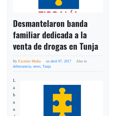
Desmantelaron banda
familiar dedicada a la
venta de drogas en Tunja
By
Excelsio Media
on
abril 07, 2017
Also in
delincuencia
,
news
,
Tunja
L
a
b
a
n