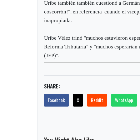
Uribe también también cuestionó a Germán 
coscorrón!", en referencia cuando el vicep
inapropiada.
Uribe Vélez‏ trinó "muchos estuvieron esperando un coscorrón del VicePresidente Vargas Lleras a la
Reforma Tributaria" y "muchos esperarían un
(JEP)".
SHARE:
Facebook
X
Reddit
WhatsApp