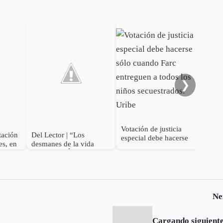
Uri
ins
sob
❯
Votación de justicia
tación
Del Lector | “Los
especial debe hacerse
es, en
desmanes de la vida
sólo cuando Farc
s
privada de Álvaro Uribe”
entreguen a todos los
niños secuestrados: Uribe
Ne
Cargando siguiente.