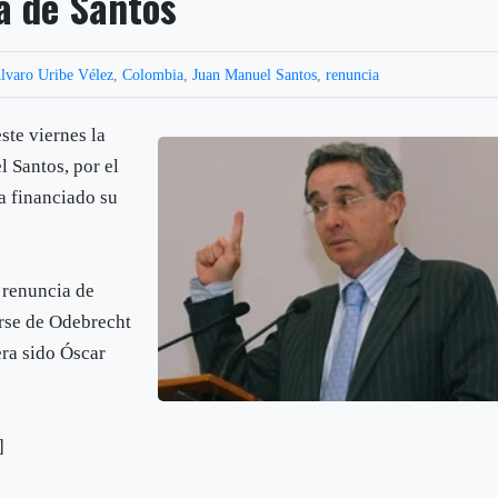
a de Santos
lvaro Uribe Vélez
,
Colombia
,
Juan Manuel Santos
,
renuncia
ste viernes la
 Santos, por el
a financiado su
 renuncia de
rse de Odebrecht
era sido Óscar
]