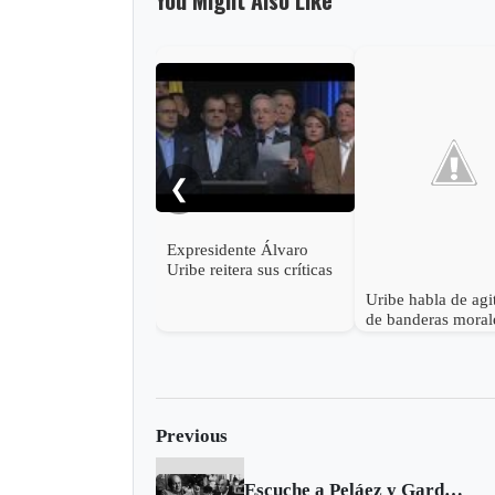
You Might Also Like
❮
Expresidente Álvaro
Uribe reitera sus críticas
a Santos y a Venezuela
Uribe habla de agi
de banderas moral
vísperas electorale
Previous
Escuche a Peláez y Gardeazábal en su Pega | Marzo 10 de 2017