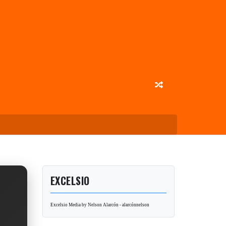
EXCELSIO
Excelsio Media by Nelson Alarcón - alarcónnelson