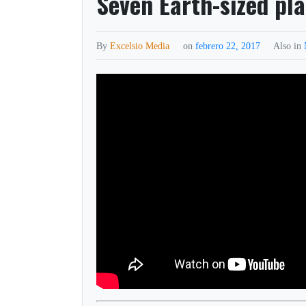
Seven Earth-sized pl
By
Excelsio Media
on
febrero 22, 2017
Also in