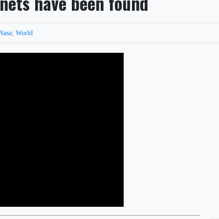
anets have been found
Nasa
,
World