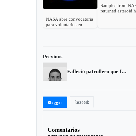
Samples from NA
returned asteroid 
ingredients of life
NASA abre convocatoria
watery world
para voluntarios en
misión simulada de un
año a la Luna y Marte
Previous
Falleció patrullero que fue herido durante atentado terrorista en Bogotá
Facebook
Blogger
Comentarios