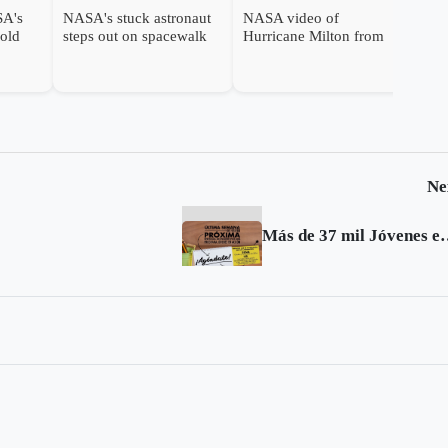
SA's
NASA's stuck astronaut
NASA video of
hold
steps out on spacewalk
Hurricane Milton from
 from
after 7 months in orbit
space as it nears Florida
Ne
Más de 37 mil Jóvenes en Acción re