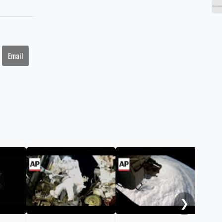
Email
NAS
C. 
Ret
Sta
❯