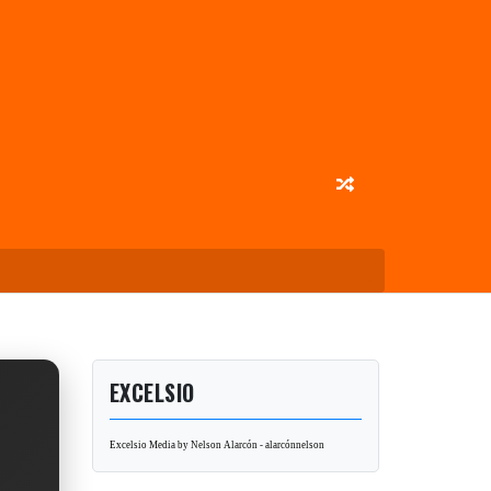
EXCELSIO
Excelsio Media by Nelson Alarcón - alarcónnelson