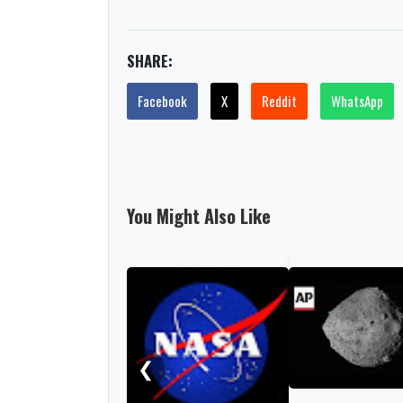
SHARE:
Facebook
X
Reddit
WhatsApp
You Might Also Like
❮