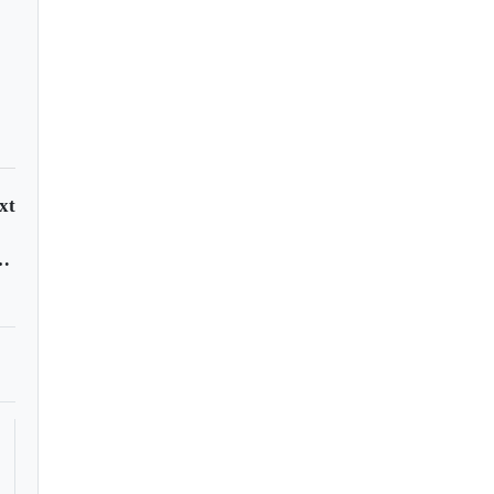
xt
cibirán incentivos por $13.800 millones