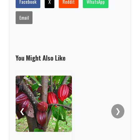
Facebook
X
Reddit
WhatsApp
Email
You Might Also Like
❮
❯