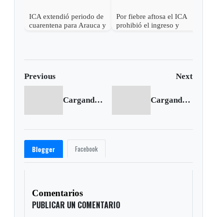
ICA extendió periodo de
Por fiebre aftosa el ICA
cuarentena para Arauca y
prohibió el ingreso y
Casanare
salida de ganado en
Arauca y Casanare
Previous
Next
Cargando anterior...
Cargando siguiente...
Facebook
Blogger
Comentarios
PUBLICAR UN COMENTARIO