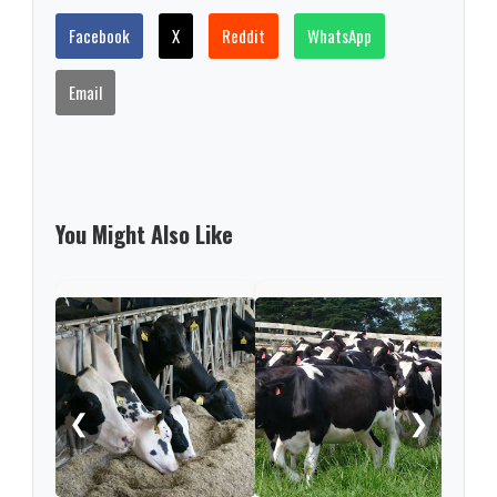
Facebook
X
Reddit
WhatsApp
Email
You Might Also Like
Corp
daño
caus
hidr
❮
❯