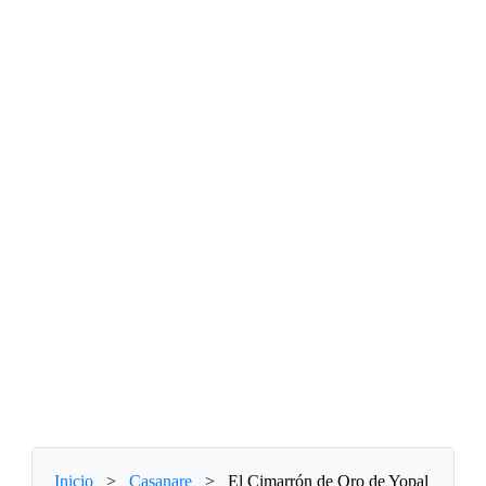
Inicio
>
Casanare
>
El Cimarrón de Oro de Yopal