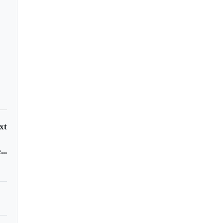
xt
..