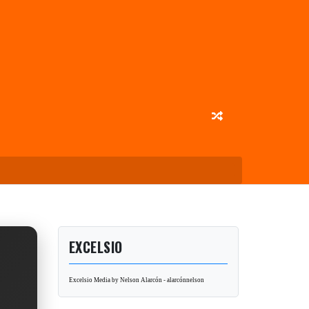
EXCELSIO
Excelsio Media by Nelson Alarcón - alarcónnelson