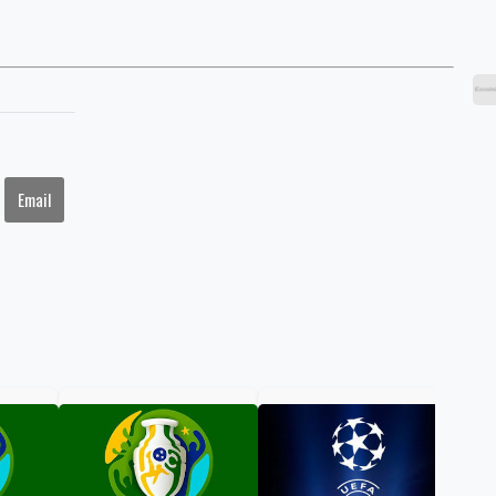
Email
Cor
emp