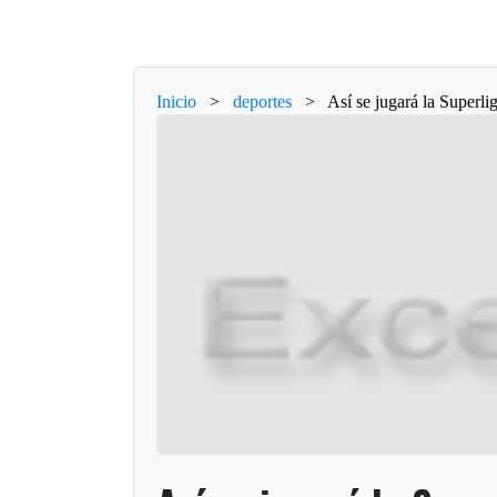
Inicio
>
deportes
>
Así se jugará la Superl