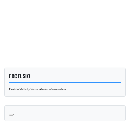
EXCELSIO
Excelsio Media by Nelson Alarcón - alarcónnelson