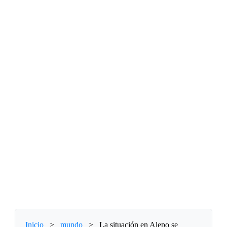
Inicio
>
mundo
>
La situación en Alepo se