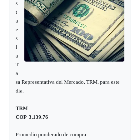
s
t
a
e
s
l
a
T
a
sa Representativa del Mercado, TRM, para este
día.
TRM
COP
3,139.76
Promedio ponderado de compra