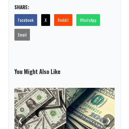
SHARE:
Facebook
X
Reddit
WhatsApp
Email
You Might Also Like
TRM 
para
201
❮
❯