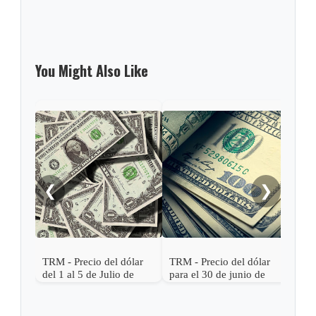
You Might Also Like
TRM 
para
201
❮
❯
TRM - Precio del dólar
TRM - Precio del dólar
del 1 al 5 de Julio de
para el 30 de junio de
2017
2017