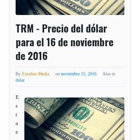
TRM - Precio del dólar
para el 16 de noviembre
de 2016
By
Excelsio Media
on
noviembre 15, 2016
Also in
dolar
E
s
t
a
e