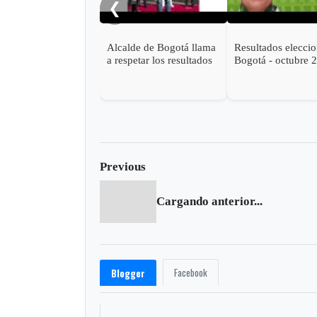
❮
Alcalde de Bogotá llama
Resultados elecci
a respetar los resultados
Bogotá - octubre 
electorales y a votar
2019 - CLAUDIA
masivamente
LÓPEZ es la nuev
alcaldesa
Previous
Cargando anterior...
Facebook
Blogger