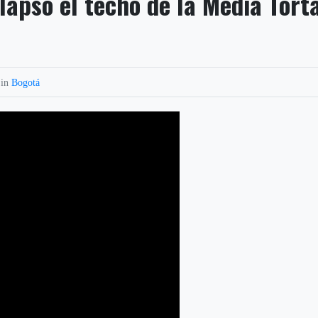
olapsó el techo de la Media Tort
 in
Bogotá