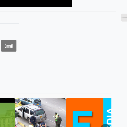
Email
Col
nue
Pár