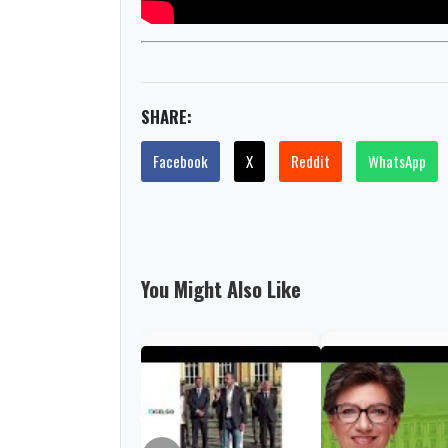
SHARE:
Facebook
X
Reddit
WhatsApp
You Might Also Like