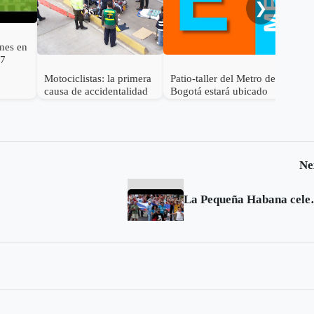
❯
ones en
27
Motociclistas: la primera
Patio-taller del Metro de
a
causa de accidentalidad
Bogotá estará ubicado
en Bogotá
dentro de la ciudad
Ne
La Pequeña Haban