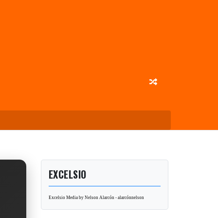
EXCELSIO
Excelsio Media by Nelson Alarcón - alarcónnelson