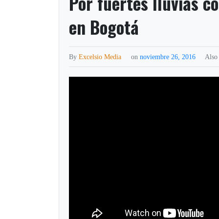
Por fuertes lluvias c
en Bogotá
By
Excelsio Media
on
noviembre 26, 2016
Also