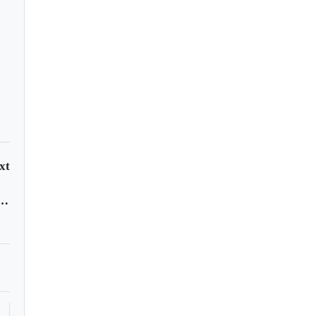
xt
a celebra la muerte del dictador cubano