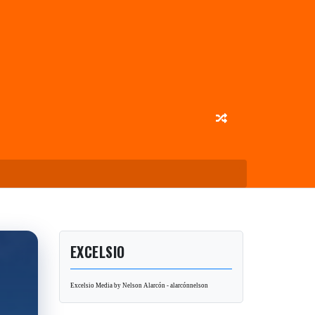
EXCELSIO
Excelsio Media by Nelson Alarcón - alarcónnelson