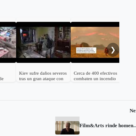
Onc
her
Alm
❯
Kiev sufre daños severos
Cerca de 400 efectivos
de
tras un gran ataque con
combaten un incendio
nos 25
misiles balísticos rusos
forestal en el norte de
España
Ne
Film&Arts rinde homenaje