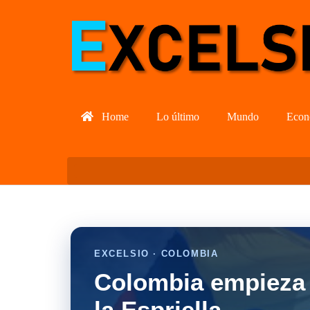
Home
Lo último
Mundo
Econ
EXCELSIO · COLOMBIA
Colombia empieza 
la Espriella