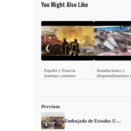
You Might Also Like
❮
España y Francia
Inundaciones y
intentan contener
desprendimientos 
devastadores incendios
tierra dejan al me
forestales mientras
muertos en India
decenas de miles
evacúan
Previous
Embajada de Estados Unidos cierra por Día de Acción de Gracias