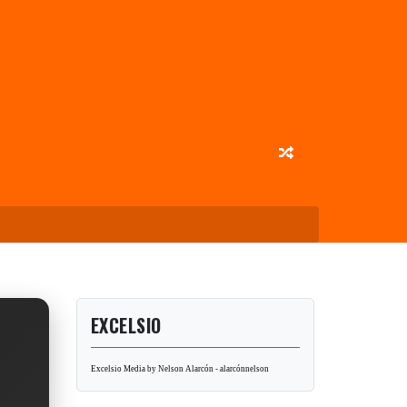
EXCELSIO
Excelsio Media by Nelson Alarcón - alarcónnelson