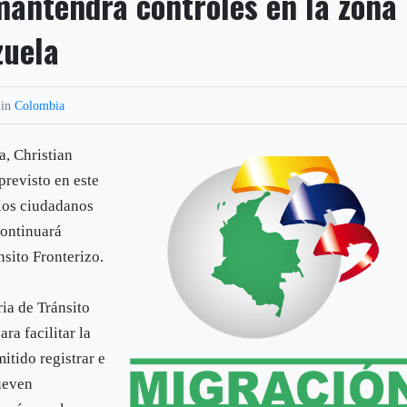
antendrá controles en la zona
zuela
 in
Colombia
, Christian
previsto en este
los ciudadanos
continuará
nsito Fronterizo.
ia de Tránsito
ra facilitar la
itido registrar e
mueven