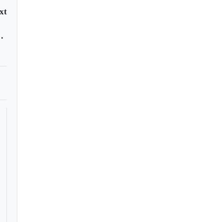
xt
trabajo te mata