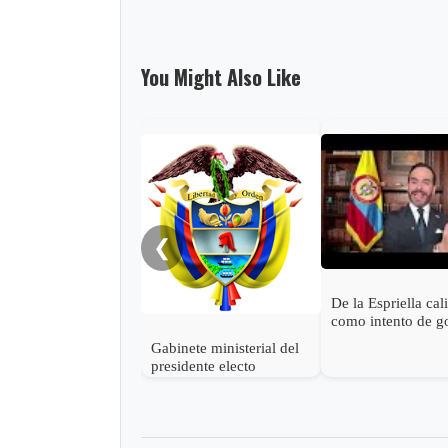
You Might Also Like
❮
De la Espriella cal
como intento de g
estado las accione
Gabinete ministerial del
Petro para descon
presidente electo
victoria
Abelardo de la Espriella