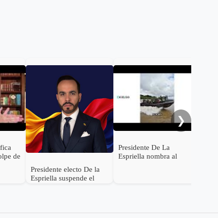
De 
con
Rod
será
Inte
❯
ifica
Presidente De La
olpe de
Espriella nombra al
s de
General (r) Jorge
Presidente electo De la
ocer su
Eduardo Mora López
Espriella suspende el
como Ministro de
empalme con el gobierno
Defensa
Petro