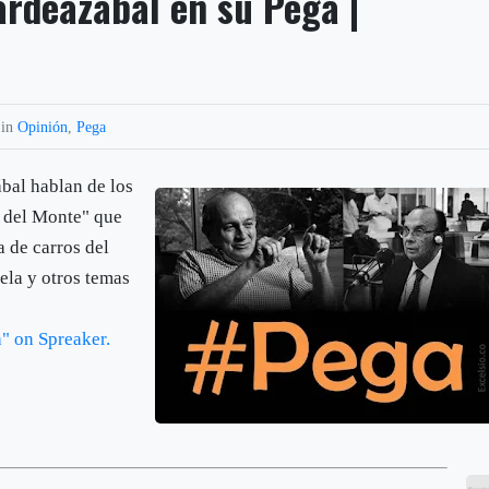
ardeazábal en su Pega |
 in
Opinión
,
Pega
bal hablan de los
y del Monte" que
a de carros del
uela y otros temas
" on Spreaker.