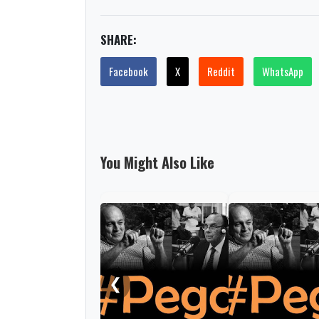
SHARE:
Facebook
X
Reddit
WhatsApp
You Might Also Like
❮