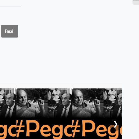
Email
Hom
Lel
❯