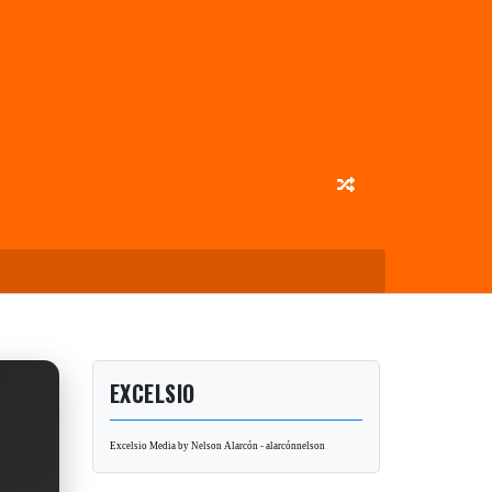
EXCELSIO
Excelsio Media by Nelson Alarcón - alarcónnelson