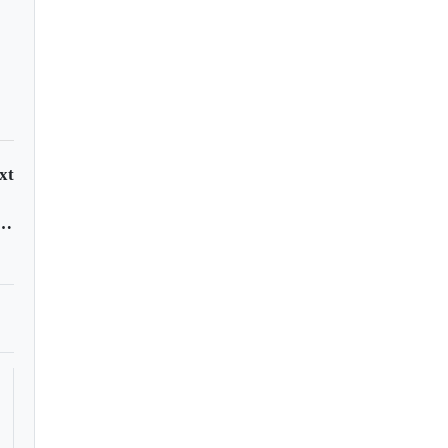
xt
ntendrá controles en la zona de frontera con Venezuela