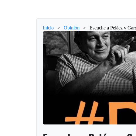
Inicio
>
Opinión
>
Escuche a Peláez y Gar