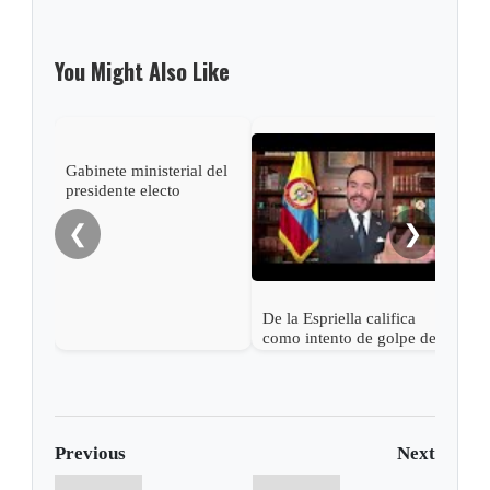
You Might Also Like
Gabinete ministerial del
Pres
presidente electo
Espr
Abelardo de la Espriella
empa
❮
❯
Petr
De la Espriella califica
como intento de golpe de
estado las acciones de
Petro para desconocer su
victoria
Previous
Next